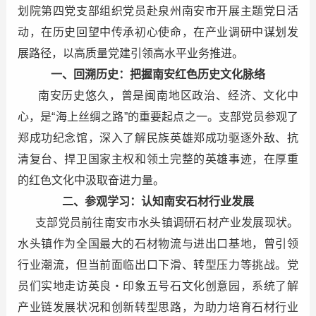
划院第四党支部组织党员赴泉州南安市开展主题党日活
动，在历史回望中传承初心使命，在产业调研中谋划发
展路径，以高质量党建引领高水平业务推进。
一、回溯历史：把握南安红色历史文化脉络
南安历史悠久，曾是闽南地区政治、经济、文化中
心，是“海上丝绸之路”的重要起点之一。支部党员参观了
郑成功纪念馆，深入了解民族英雄郑成功驱逐外敌、抗
清复台、捍卫国家主权和领土完整的英雄事迹，在厚重
的红色文化中汲取奋进力量。
二、参观学习：认知南安石材行业发展
支部党员前往南安市水头镇调研石材产业发展现状。
水头镇作为全国最大的石材物流与进出口基地，曾引领
行业潮流，但当前面临出口下滑、转型压力等挑战。党
员们实地走访英良・印象五号石文化创意园，系统了解
产业链发展状况和创新转型思路，为助力培育石材行业