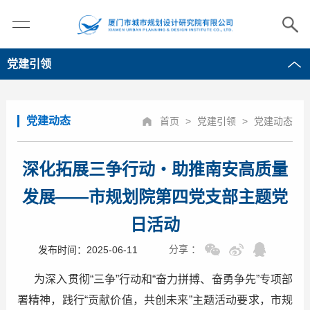
党建引领
党建动态
首页
>
党建引领
>
党建动态
深化拓展三争行动・助推南安高质量
发展——市规划院第四党支部主题党
日活动
分享 ：
发布时间：2025-06-11
为深入贯彻“三争”行动和“奋力拼搏、奋勇争先”专项部
署精神，践行“贡献价值，共创未来”主题活动要求，市规