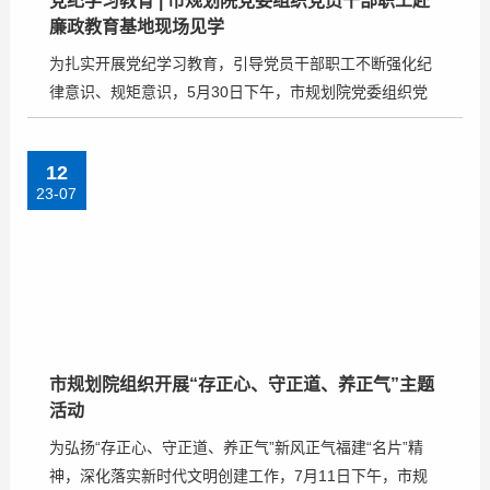
党纪学习教育 | 市规划院党委组织党员干部职工赴
廉政教育基地现场见学
为扎实开展党纪学习教育，引导党员干部职工不断强化纪
律意识、规矩意识，5月30日下午，市规划院党委组织党
员干部职工到厦门市湖里区家规家训馆参观学习，锤炼党
性修养，提升政治素质。 在讲解员的带领下，党员干部职
12
工通过详实的图文资料、精美的石雕石刻等丰富展品，学
23-07
习了国家、福建、厦门和湖里等39位历史名人的家规家
训、经典故事，深入感受传统家规家训中“向上向善向廉”
的精神内涵，进一步增强政治定力、纪律定力、道德定
力、抵腐定力，把增强党性、严守纪律、砥砺作风融入日
常、化为习惯。 清风扬正气，清廉促发展。通过…
市规划院组织开展“存正心、守正道、养正气”主题
活动
为弘扬“存正心、守正道、养正气”新风正气福建“名片”精
神，深化落实新时代文明创建工作，7月11日下午，市规